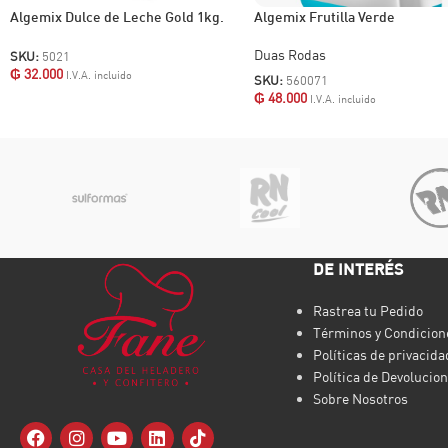
Algemix Dulce de Leche Gold 1kg.
Algemix Frutilla Verde
Duas Rodas
SKU:
5021
₲
32.000
I.V.A. incluido
SKU:
560071
₲
48.000
I.V.A. incluido
DE INTERÉS
Rastrea tu Pedido
Términos y Condicion
Políticas de privacida
Política de Devolucio
Sobre Nosotros