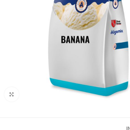
Haga Click para agrandar
I