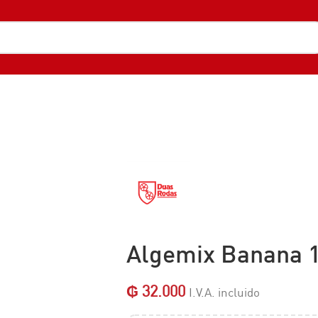
Algemix Banana 
₲
32.000
I.V.A. incluido