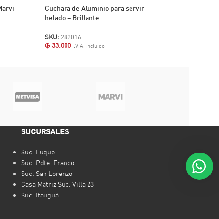
Marvi
Cuchara de Aluminio para servir
Cucurucho Bimbo
helado – Brillante
RN
SKU:
282016
SKU:
1733
₲
33.000
I.V.A. incluido
₲
70.000
I.V.A. inclu
SUCURSALES
Suc. Luque
Suc. Pdte. Franco
Suc. San Lorenzo
Casa Matriz Suc. Villa 23
Suc. Itauguá