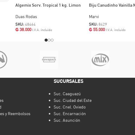
Algemix Sorv. Tropical 1 kg. Limon
Biju Canudinho Vainilla 
Duas Rodas
Marvi
SKU:
48464
SKU:
8429
₲
38.000
₲
55.000
I.V.A. incluido
I.V.A. incluido
SUCURSALES
Suc. Caaguazú
es
Suc. Ciudad del Este
d
Suc. Cnel. Oviedo
nes y Reembolsos
Suc. Encarnación
Suc. Asunción